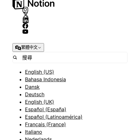
繁體中文
English (US)
Bahasa Indonesia
Dansk
Deutsch
English (UK)
Español (España)
Español (Latinoamérica)
Français (France)
Italiano
Nederlands