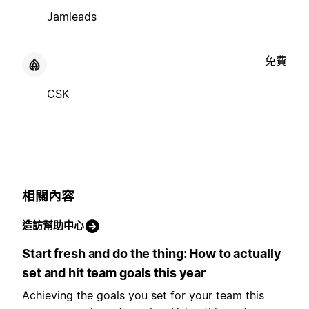
Jamleads
免費
CSK
相關內容
造訪幫助中心
Start fresh and do the thing: How to actually
set and hit team goals this year
Achieving the goals you set for your team this