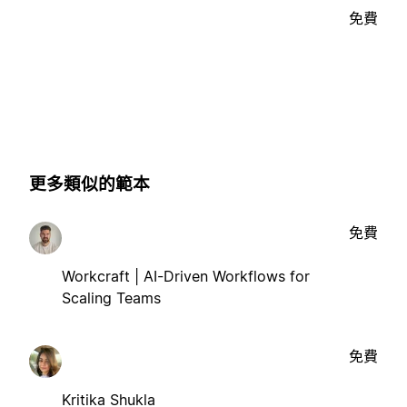
免費
更多類似的範本
免費
Workcraft | AI-Driven Workflows for
Scaling Teams
免費
Kritika Shukla