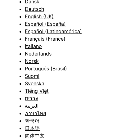
Dansk
Deutsch
English (UK)
Español (España)
Español (Latinoamérica)
Français (France)
Italiano
Nederlands
Norsk
Português (Brasil)
Suomi
Svenska
Tiếng Việt
עברית
العربية
ภาษาไทย
한국어
日本語
简体中文