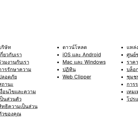
บริษัท
ดาวน์โหลด
แหล่ง
เกี่ยวกับเรา
iOS และ Android
ศูนย์
ร่วมงานกับเรา
Mac และ Windows
ราค
การรักษาความ
ปฏิทิน
บล็อ
ปลอดภัย
Web Clipper
ชุมช
สถานะ
การ
เงื่อนไขและความ
เทมเ
เป็นส่วนตัว
โปรแ
สิทธิความเป็นส่วน
ตัวของคุณ