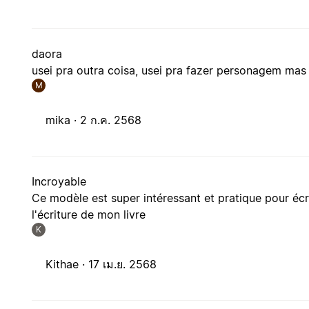
daora
usei pra outra coisa, usei pra fazer personagem ma
M
mika ·
2 ก.ค. 2568
Incroyable
Ce modèle est super intéressant et pratique pour écr
l'écriture de mon livre
K
Kithae ·
17 เม.ย. 2568