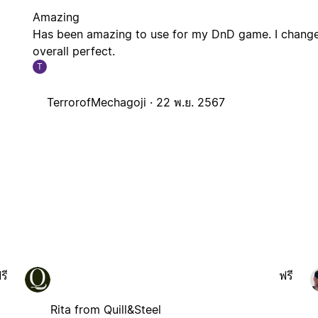
Amazing
Has been amazing to use for my DnD game. I changed
overall perfect.
T
TerrorofMechagoji ·
22 พ.ย. 2567
รี
ฟรี
Rita from Quill&Steel