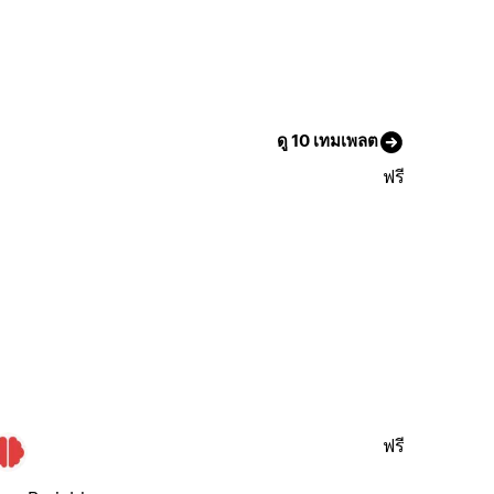
ดู 10 เทมเพลต
ฟรี
ฟรี