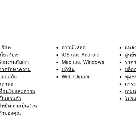
บริษัท
ดาวน์โหลด
แหล่ง
เกี่ยวกับเรา
iOS และ Android
ศูนย์
ร่วมงานกับเรา
Mac และ Windows
ราค
การรักษาความ
ปฏิทิน
บล็อ
ปลอดภัย
Web Clipper
ชุมช
สถานะ
การ
เงื่อนไขและความ
เทมเ
เป็นส่วนตัว
โปรแ
สิทธิความเป็นส่วน
ตัวของคุณ