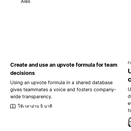
Alex
F
Create and use an upvote formula for team
decisions
Using an upvote formula in a shared database
U
gives teammates a voice and fosters company-
d
wide transparency.
e
ใช้เวลาอ่าน 5 นาที
t