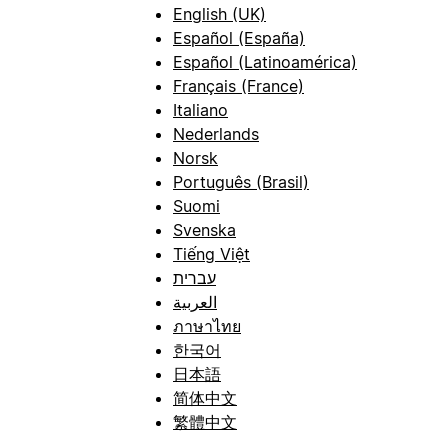
English (UK)
Español (España)
Español (Latinoamérica)
Français (France)
Italiano
Nederlands
Norsk
Português (Brasil)
Suomi
Svenska
Tiếng Việt
עברית
العربية
ภาษาไทย
한국어
日本語
简体中文
繁體中文