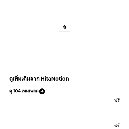
ดู
ดูเพิ่มเติมจาก HitaNotion
ดู 104 เทมเพลต
ฟรี
ฟรี