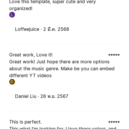
Love this template, super cute and very
organized!
L
Loffeejuice ·
2 มี.ค. 2568
Great work, Love it!
Great work! Just hope there are more options
about the music genre. Make be you can embed
different YT videos
D
Daniel Liu ·
26 พ.ย. 2567
This is perfect.
This what I'm looking for, I love these colors, and