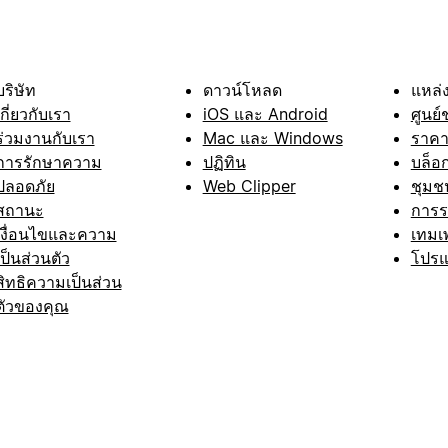
บริษัท
ดาวน์โหลด
แหล่ง
เกี่ยวกับเรา
iOS และ Android
ศูนย์
ร่วมงานกับเรา
Mac และ Windows
ราค
การรักษาความ
ปฏิทิน
บล็อ
ปลอดภัย
Web Clipper
ชุมช
สถานะ
การ
เงื่อนไขและความ
เทมเ
เป็นส่วนตัว
โปรแ
สิทธิความเป็นส่วน
ตัวของคุณ