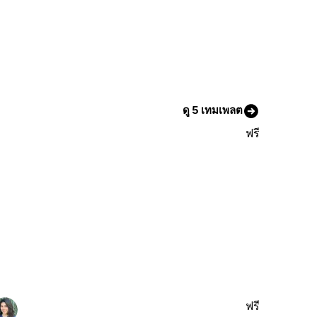
ดู 5 เทมเพลต
ฟรี
ฟรี