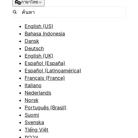
ภาษาไทย
English (US)
Bahasa Indonesia
Dansk
Deutsch
English (UK)
Español (España)
Español (Latinoamérica)
Français (France)
Italiano
Nederlands
Norsk
Português (Brasil)
Suomi
Svenska
Tiếng Việt
עברית