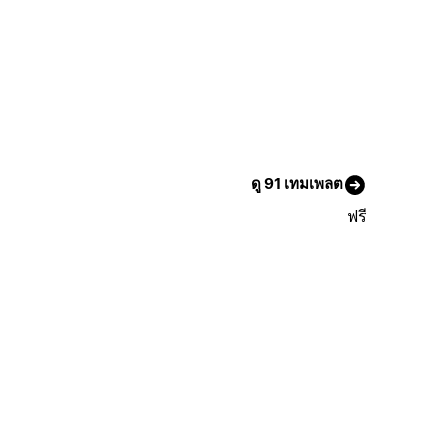
ดู 91 เทมเพลต
ฟรี