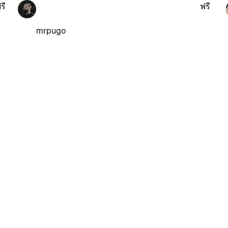
รี
ฟรี
mrpugo