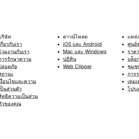
บริษัท
ดาวน์โหลด
แหล่ง
เกี่ยวกับเรา
iOS และ Android
ศูนย์
ร่วมงานกับเรา
Mac และ Windows
ราค
การรักษาความ
ปฏิทิน
บล็อ
ปลอดภัย
Web Clipper
ชุมช
สถานะ
การ
เงื่อนไขและความ
เทมเ
เป็นส่วนตัว
โปรแ
สิทธิความเป็นส่วน
ตัวของคุณ