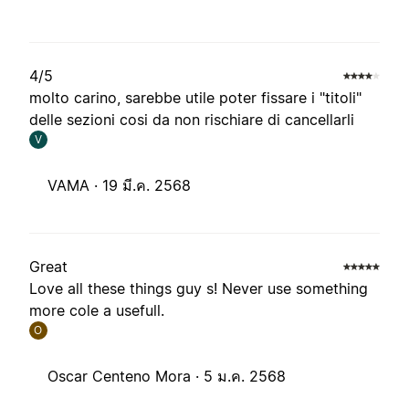
4/5
molto carino, sarebbe utile poter fissare i "titoli"
delle sezioni cosi da non rischiare di cancellarli
V
VAMA ·
19 มี.ค. 2568
Great
Love all these things guy s! Never use something
more cole a usefull.
O
Oscar Centeno Mora ·
5 ม.ค. 2568