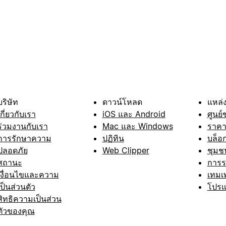
บริษัท
ดาวน์โหลด
แหล่ง
เกี่ยวกับเรา
iOS และ Android
ศูนย์
ร่วมงานกับเรา
Mac และ Windows
ราค
การรักษาความ
ปฏิทิน
บล็อ
ปลอดภัย
Web Clipper
ชุมช
สถานะ
การ
เงื่อนไขและความ
เทมเ
เป็นส่วนตัว
โปรแ
สิทธิความเป็นส่วน
ตัวของคุณ