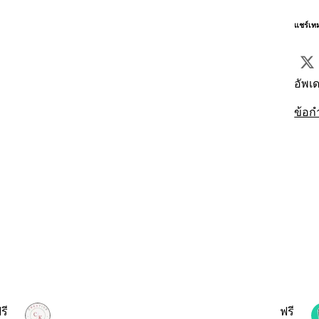
แชร์เท
อัพเด
ข้อก
รี
ฟรี