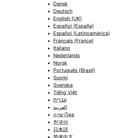
Dansk
Deutsch
English (UK)
Español (España)
Español (Latinoamérica)
Français (France)
Italiano
Nederlands
Norsk
Português (Brasil)
Suomi
Svenska
Tiếng Việt
עברית
العربية
ภาษาไทย
한국어
日本語
简体中文