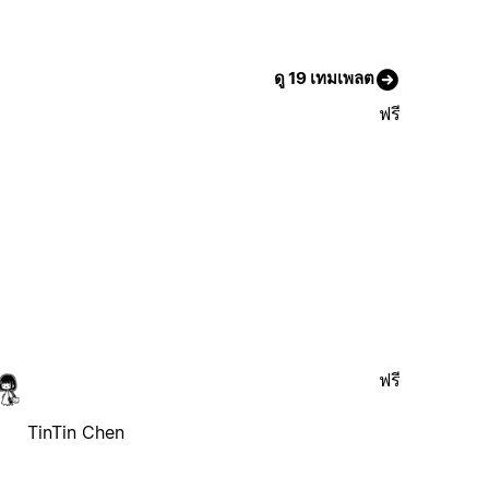
ดู 19 เทมเพลต
ฟรี
ฟรี
TinTin Chen