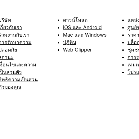
บริษัท
ดาวน์โหลด
แหล่ง
เกี่ยวกับเรา
iOS และ Android
ศูนย์
ร่วมงานกับเรา
Mac และ Windows
ราค
การรักษาความ
ปฏิทิน
บล็อ
ปลอดภัย
Web Clipper
ชุมช
สถานะ
การ
เงื่อนไขและความ
เทมเ
เป็นส่วนตัว
โปรแ
สิทธิความเป็นส่วน
ตัวของคุณ