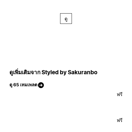
ดู
ดูเพิ่มเติมจาก Styled by Sakuranbo
ดู 65 เทมเพลต
ฟรี
ฟรี