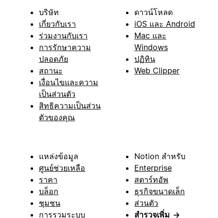
บริษัท
ดาวน์โหลด
เกี่ยวกับเรา
iOS และ Android
ร่วมงานกับเรา
Mac และ
การรักษาความ
Windows
ปลอดภัย
ปฏิทิน
สถานะ
Web Clipper
เงื่อนไขและความ
เป็นส่วนตัว
สิทธิความเป็นส่วน
ตัวของคุณ
แหล่งข้อมูล
Notion สำหรับ
ศูนย์ช่วยเหลือ
Enterprise
ราคา
สตาร์ทอัพ
บล็อก
ธุรกิจขนาดเล็ก
ชุมชน
ส่วนตัว
การรวมระบบ
สำรวจเพิ่ม
→