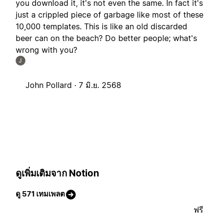
you download it, it's not even the same. In fact it's
just a crippled piece of garbage like most of these
10,000 templates. This is like an old discarded
beer can on the beach? Do better people; what's
wrong with you?
J
John Pollard ·
7 มิ.ย. 2568
ดูเพิ่มเติมจาก Notion
ดู 571 เทมเพลต
ฟรี