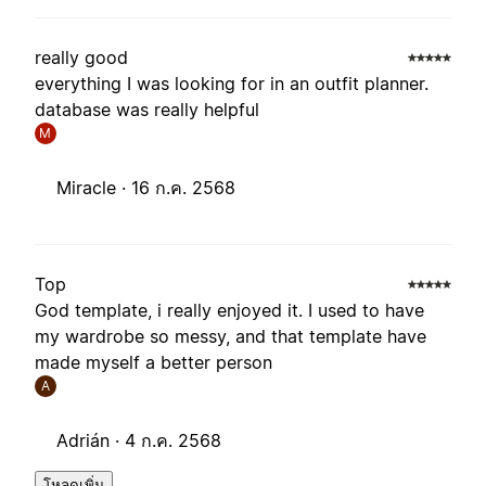
really good
everything I was looking for in an outfit planner.
database was really helpful
M
Miracle ·
16 ก.ค. 2568
Top
God template, i really enjoyed it. I used to have
my wardrobe so messy, and that template have
made myself a better person
A
Adrián ·
4 ก.ค. 2568
โหลดเพิ่ม