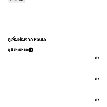
ดูเพิ่มเติมจาก Paula
ดู 6 เทมเพลต
ฟรี
ฟรี
ฟรี