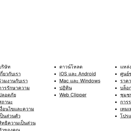
บริษัท
ดาวน์โหลด
แหล่ง
เกี่ยวกับเรา
iOS และ Android
ศูนย์
ร่วมงานกับเรา
Mac และ Windows
ราค
การรักษาความ
ปฏิทิน
บล็อ
ปลอดภัย
Web Clipper
ชุมช
สถานะ
การ
เงื่อนไขและความ
เทมเ
เป็นส่วนตัว
โปรแ
สิทธิความเป็นส่วน
ตัวของคุณ