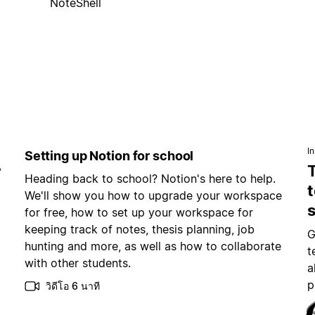
NoteShell
In
Setting up Notion for school
ณ
Heading back to school? Notion's here to help.
t
We'll show you how to upgrade your workspace
for free, how to set up your workspace for
keeping track of notes, thesis planning, job
G
hunting and more, as well as how to collaborate
t
with other students.
a
p
วิดีโอ 6 นาที