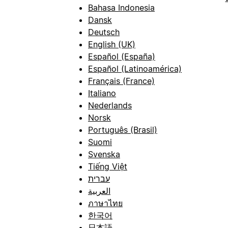
Bahasa Indonesia
Dansk
Deutsch
English (UK)
Español (España)
Español (Latinoamérica)
Français (France)
Italiano
Nederlands
Norsk
Português (Brasil)
Suomi
Svenska
Tiếng Việt
עברית
العربية
ภาษาไทย
한국어
日本語