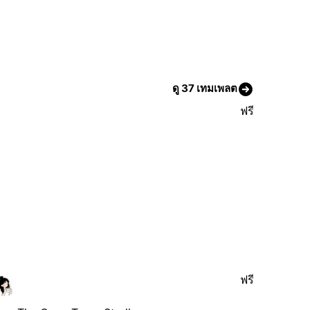
ดู 37 เทมเพลต
ฟรี
ฟรี