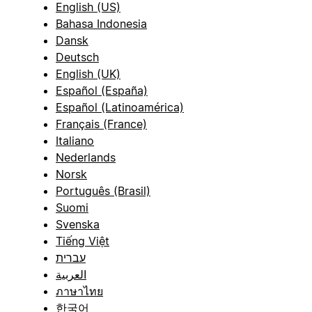
English (US)
Bahasa Indonesia
Dansk
Deutsch
English (UK)
Español (España)
Español (Latinoamérica)
Français (France)
Italiano
Nederlands
Norsk
Português (Brasil)
Suomi
Svenska
Tiếng Việt
עברית
العربية
ภาษาไทย
한국어