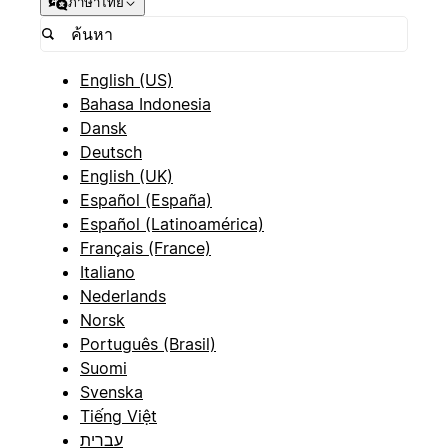
ภาษาไทย
English (US)
Bahasa Indonesia
Dansk
Deutsch
English (UK)
Español (España)
Español (Latinoamérica)
Français (France)
Italiano
Nederlands
Norsk
Português (Brasil)
Suomi
Svenska
Tiếng Việt
עברית