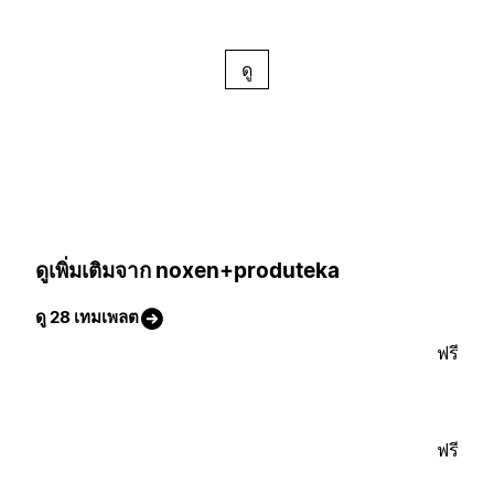
ดู
ดูเพิ่มเติมจาก noxen+produteka
ดู 28 เทมเพลต
ฟรี
ฟรี