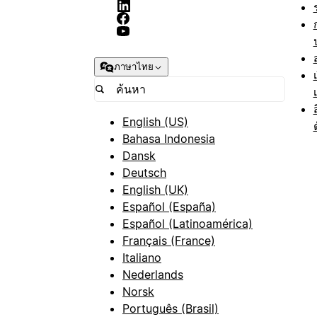
ภาษาไทย
English (US)
Bahasa Indonesia
Dansk
Deutsch
English (UK)
Español (España)
Español (Latinoamérica)
Français (France)
Italiano
Nederlands
Norsk
Português (Brasil)