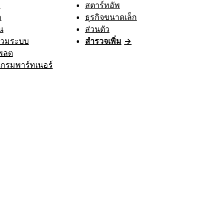
า
สตาร์ทอัพ
ก
ธุรกิจขนาดเล็ก
น
ส่วนตัว
รวมระบบ
สำรวจเพิ่ม
→
พลต
กรมพาร์ทเนอร์