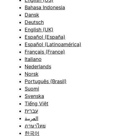
English (US)
Bahasa Indonesia
Dansk
Deutsch
English (UK)
Español (España)
Español (Latinoamérica)
Français (France)
Italiano
Nederlands
Norsk
Português (Brasil)
Suomi
Svenska
Tiếng Việt
עברית
العربية
ภาษาไทย
한국어