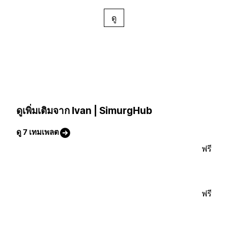
ดู
ดูเพิ่มเติมจาก Ivan | SimurgHub
ดู 7 เทมเพลต
ฟรี
ฟรี