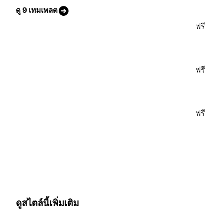
ดู 9 เทมเพลต
ฟรี
ฟรี
ฟรี
ดูสไตล์นี้เพิ่มเติม