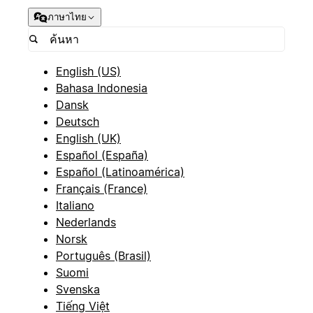
ภาษาไทย
English (US)
Bahasa Indonesia
Dansk
Deutsch
English (UK)
Español (España)
Español (Latinoamérica)
Français (France)
Italiano
Nederlands
Norsk
Português (Brasil)
Suomi
Svenska
Tiếng Việt