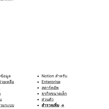
ข้อมูล
Notion สำหรับ
ช่วยเหลือ
Enterprise
า
สตาร์ทอัพ
ก
ธุรกิจขนาดเล็ก
น
ส่วนตัว
รวมระบบ
สำรวจเพิ่ม
→