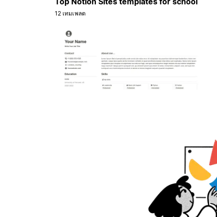
Top Notion Sites templates for school
12 เทมเพลต