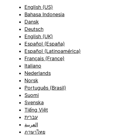
English (US)
Bahasa Indonesia
Dansk
Deutsch
English (UK)
Español (España)
Español (Latinoamérica)
Français (France)
Italiano
Nederlands
Norsk
Português (Brasil)
Suomi
Svenska
Tiếng Việt
עברית
العربية
ภาษาไทย