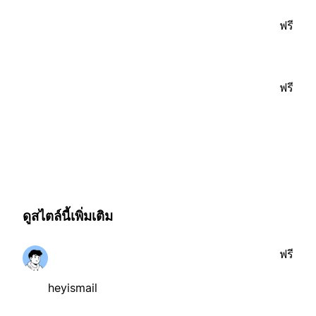
ฟรี
ฟรี
ดูสไตล์นี้เพิ่มเติม
ฟรี
heyismail