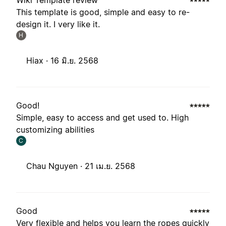
Wiki Template review
This template is good, simple and easy to re-
design it. I very like it.
H
Hiax ·
16 มิ.ย. 2568
Good!
Simple, easy to access and get used to. High
customizing abilities
C
Chau Nguyen ·
21 เม.ย. 2568
Good
Very flexible and helps you learn the ropes quickly