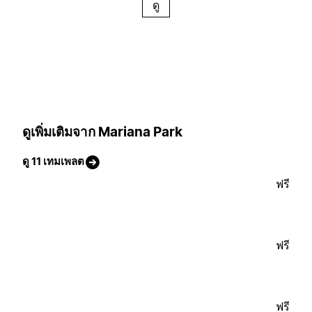
ดู
ดูเพิ่มเติมจาก Mariana Park
ดู 11 เทมเพลต
ฟรี
ฟรี
ฟรี