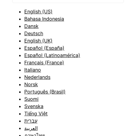
English (US)
Bahasa Indonesia
Dansk
Deutsch
English (UK)
Español (España)
Español (Latinoamérica)
Français (France)
Italiano
Nederlands
Norsk
Português (Brasil)
Suomi
Svenska
Tiếng Việt
עברית
العربية
ภาษาไทย