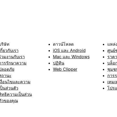
บริษัท
ดาวน์โหลด
แหล่ง
เกี่ยวกับเรา
iOS และ Android
ศูนย์
ร่วมงานกับเรา
Mac และ Windows
ราค
การรักษาความ
ปฏิทิน
บล็อ
ปลอดภัย
Web Clipper
ชุมช
สถานะ
การ
เงื่อนไขและความ
เทมเ
เป็นส่วนตัว
โปรแ
สิทธิความเป็นส่วน
ตัวของคุณ