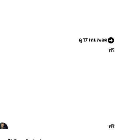
ดู 17 เทมเพลต
ฟรี
ฟรี