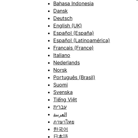
Bahasa Indonesia
Dansk
Deutsch
English (UK)
Español (España)
Español (Latinoamérica)
Français (France)
Italiano
Nederlands
Norsk
Português (Brasil)
Suomi
Svenska
Tiếng Việt
עברית
العربية
ภาษาไทย
한국어
日本語