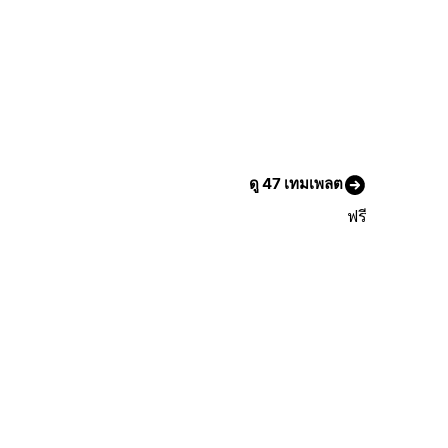
ดู 47 เทมเพลต
ฟรี