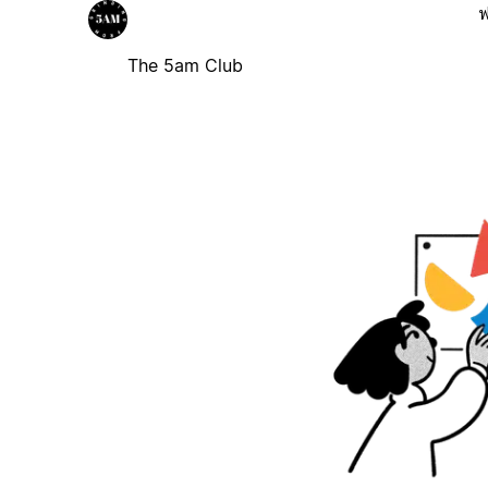
ฟ
The 5am Club