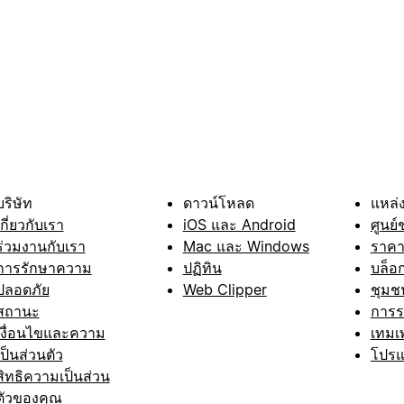
บริษัท
ดาวน์โหลด
แหล่ง
เกี่ยวกับเรา
iOS และ Android
ศูนย์
ร่วมงานกับเรา
Mac และ Windows
ราค
การรักษาความ
ปฏิทิน
บล็อ
ปลอดภัย
Web Clipper
ชุมช
สถานะ
การ
เงื่อนไขและความ
เทมเ
เป็นส่วนตัว
โปรแ
สิทธิความเป็นส่วน
ตัวของคุณ