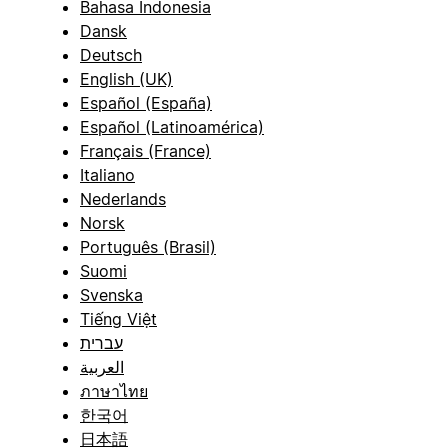
Bahasa Indonesia
Dansk
Deutsch
English (UK)
Español (España)
Español (Latinoamérica)
Français (France)
Italiano
Nederlands
Norsk
Português (Brasil)
Suomi
Svenska
Tiếng Việt
עברית
العربية
ภาษาไทย
한국어
日本語