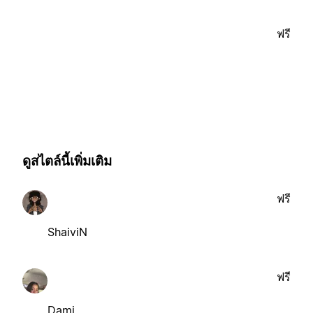
ฟรี
ดูสไตล์นี้เพิ่มเติม
ฟรี
ShaiviN
ฟรี
Dami