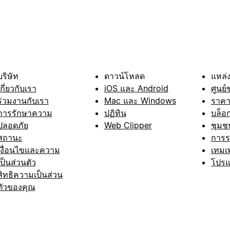
บริษัท
ดาวน์โหลด
แหล่ง
เกี่ยวกับเรา
iOS และ Android
ศูนย์
ร่วมงานกับเรา
Mac และ Windows
ราค
การรักษาความ
ปฏิทิน
บล็อ
ปลอดภัย
Web Clipper
ชุมช
สถานะ
การ
เงื่อนไขและความ
เทมเ
เป็นส่วนตัว
โปรแ
สิทธิความเป็นส่วน
ตัวของคุณ