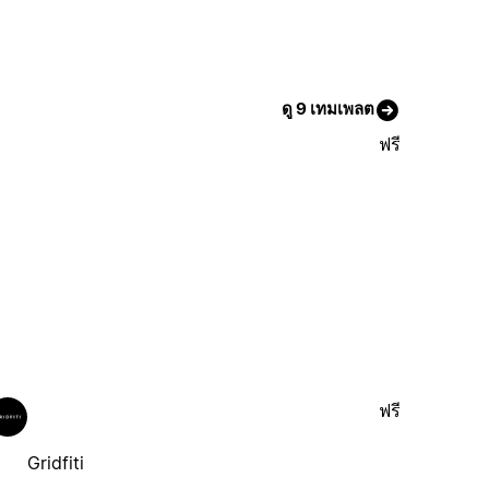
ดู 9 เทมเพลต
ฟรี
ฟรี
Gridfiti