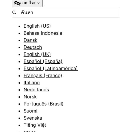
ภาษาไทย
English (US)
Bahasa Indonesia
Dansk
Deutsch
English (UK)
Español (España)
Español (Latinoamérica)
Français (France)
Italiano
Nederlands
Norsk
Português (Brasil)
Suomi
Svenska
Tiếng Việt
עברית