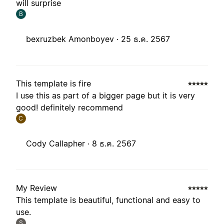
will surprise
B
bexruzbek Amonboyev ·
25 ธ.ค. 2567
This template is fire
I use this as part of a bigger page but it is very
good! definitely recommend
C
Cody Callapher ·
8 ธ.ค. 2567
My Review
This template is beautiful, functional and easy to
use.
S