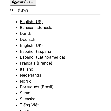
ภาษาไทย
English (US)
Bahasa Indonesia
Dansk
Deutsch
English (UK)
Español (España)
Español (Latinoamérica)
Français (France)
Italiano
Nederlands
Norsk
Português (Brasil)
Suomi
Svenska
Tiếng Việt
עברית