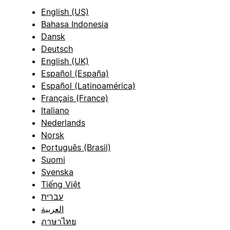
English (US)
Bahasa Indonesia
Dansk
Deutsch
English (UK)
Español (España)
Español (Latinoamérica)
Français (France)
Italiano
Nederlands
Norsk
Português (Brasil)
Suomi
Svenska
Tiếng Việt
עברית
العربية
ภาษาไทย