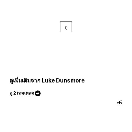
ดู
ดูเพิ่มเติมจาก Luke Dunsmore
ดู 2 เทมเพลต
ฟรี