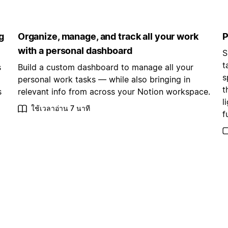
g
Organize, manage, and track all your work
P
with a personal dashboard
S
t
s
Build a custom dashboard to manage all your
s
personal work tasks — while also bringing in
t
s
relevant info from across your Notion workspace.
l
ใช้เวลาอ่าน 7 นาที
f