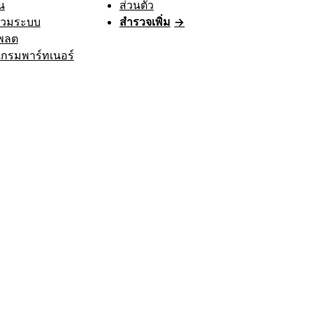
น
ส่วนตัว
รวมระบบ
สำรวจเพิ่ม
→
พลต
กรมพาร์ทเนอร์