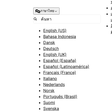
ภาษาไทย
English (US)
Bahasa Indonesia
Dansk
Deutsch
English (UK)
Español (España)
Español (Latinoamérica)
Français (France)
Italiano
Nederlands
Norsk
Português (Brasil)
Suomi
Svenska