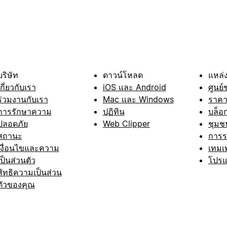
บริษัท
ดาวน์โหลด
แหล่ง
เกี่ยวกับเรา
iOS และ Android
ศูนย์
ร่วมงานกับเรา
Mac และ Windows
ราค
การรักษาความ
ปฏิทิน
บล็อ
ปลอดภัย
Web Clipper
ชุมช
สถานะ
การ
เงื่อนไขและความ
เทมเ
เป็นส่วนตัว
โปรแ
สิทธิความเป็นส่วน
ตัวของคุณ