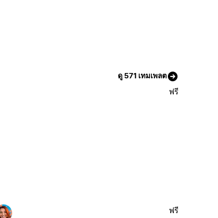
ดู 571 เทมเพลต
ฟรี
ฟรี