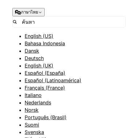
ภาษาไทย
English (US)
Bahasa Indonesia
Dansk
Deutsch
English (UK)
Español (España)
Español (Latinoamérica)
Français (France)
Italiano
Nederlands
Norsk
Português (Brasil)
Suomi
Svenska