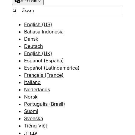
ภาษาไทย
English (US)
Bahasa Indonesia
Dansk
Deutsch
English (UK)
Español (España)
Español (Latinoamérica)
Français (France)
Italiano
Nederlands
Norsk
Português (Brasil)
Suomi
Svenska
Tiếng Việt
עברית