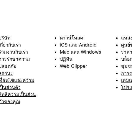
บริษัท
ดาวน์โหลด
แหล่ง
เกี่ยวกับเรา
iOS และ Android
ศูนย์
ร่วมงานกับเรา
Mac และ Windows
ราค
การรักษาความ
ปฏิทิน
บล็อ
ปลอดภัย
Web Clipper
ชุมช
สถานะ
การ
เงื่อนไขและความ
เทมเ
เป็นส่วนตัว
โปรแ
สิทธิความเป็นส่วน
ตัวของคุณ