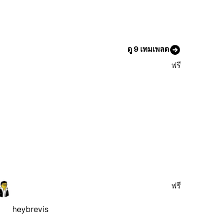
ดู 9 เทมเพลต
ฟรี
ฟรี
heybrevis