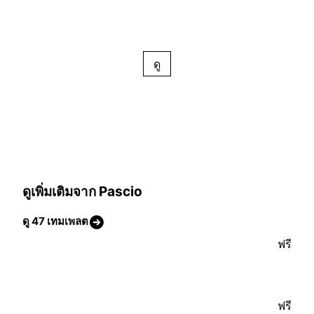
ดู
ดูเพิ่มเติมจาก Pascio
ดู 47 เทมเพลต
ฟรี
ฟรี