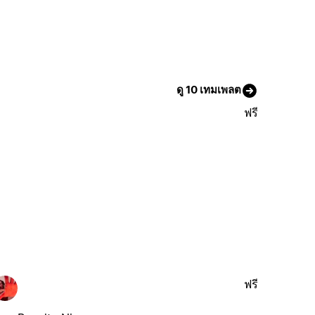
ดู 10 เทมเพลต
ฟรี
ฟรี