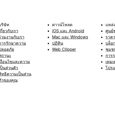
บริษัท
ดาวน์โหลด
แหล่ง
เกี่ยวกับเรา
iOS และ Android
ศูนย์
ร่วมงานกับเรา
Mac และ Windows
ราค
การรักษาความ
ปฏิทิน
บล็อ
ปลอดภัย
Web Clipper
ชุมช
สถานะ
การ
เงื่อนไขและความ
เทมเ
เป็นส่วนตัว
โปรแ
สิทธิความเป็นส่วน
ตัวของคุณ