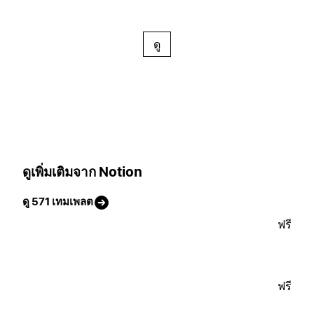
ดู
ดูเพิ่มเติมจาก Notion
ดู 571 เทมเพลต
ฟรี
ฟรี