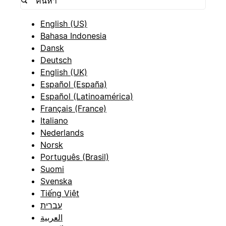
English (US)
Bahasa Indonesia
Dansk
Deutsch
English (UK)
Español (España)
Español (Latinoamérica)
Français (France)
Italiano
Nederlands
Norsk
Português (Brasil)
Suomi
Svenska
Tiếng Việt
עברית
العربية