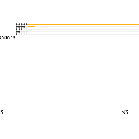
รายการ
รี
ฟรี