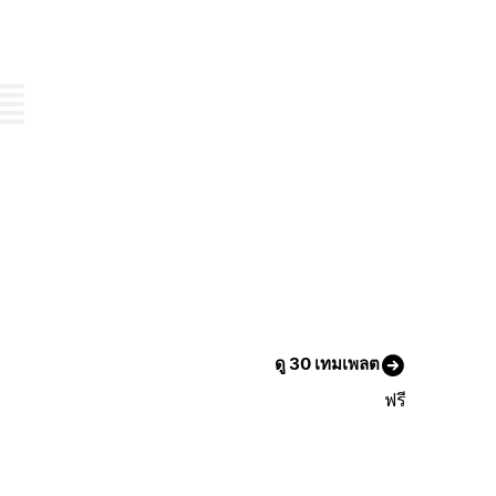
ดู 30 เทมเพลต
ฟรี