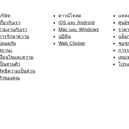
บริษัท
ดาวน์โหลด
แหล่ง
เกี่ยวกับเรา
iOS และ Android
ศูนย์
ร่วมงานกับเรา
Mac และ Windows
ราค
การรักษาความ
ปฏิทิน
บล็อ
ปลอดภัย
Web Clipper
ชุมช
สถานะ
การ
เงื่อนไขและความ
เทมเ
เป็นส่วนตัว
โปรแ
สิทธิความเป็นส่วน
ตัวของคุณ