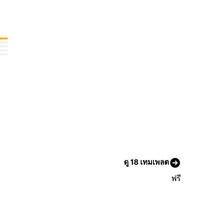
ดู 18 เทมเพลต
ฟรี