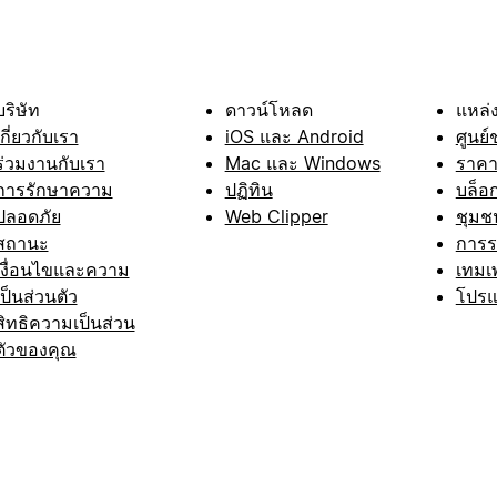
บริษัท
ดาวน์โหลด
แหล่ง
เกี่ยวกับเรา
iOS และ Android
ศูนย์
ร่วมงานกับเรา
Mac และ Windows
ราค
การรักษาความ
ปฏิทิน
บล็อ
ปลอดภัย
Web Clipper
ชุมช
สถานะ
การ
เงื่อนไขและความ
เทมเ
เป็นส่วนตัว
โปรแ
สิทธิความเป็นส่วน
ตัวของคุณ