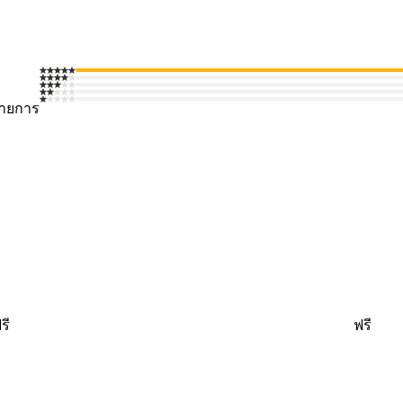
รายการ
รี
ฟรี