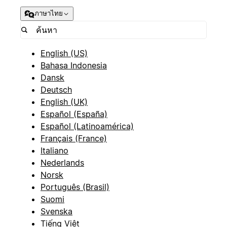
ภาษาไทย
English (US)
Bahasa Indonesia
Dansk
Deutsch
English (UK)
Español (España)
Español (Latinoamérica)
Français (France)
Italiano
Nederlands
Norsk
Português (Brasil)
Suomi
Svenska
Tiếng Việt