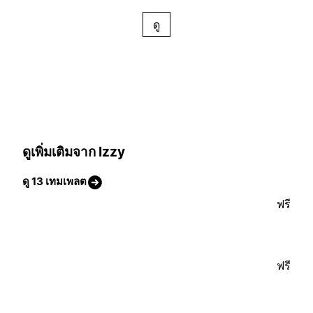
ดู
ดูเพิ่มเติมจาก Izzy
ดู 13 เทมเพลต
ฟรี
ฟรี