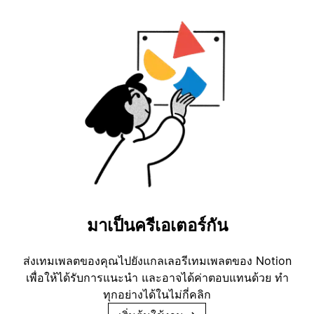
มาเป็นครีเอเตอร์กัน
ส่งเทมเพลตของคุณไปยังแกลเลอรีเทมเพลตของ Notion
เพื่อให้ได้รับการแนะนำ และอาจได้ค่าตอบแทนด้วย ทำ
ทุกอย่างได้ในไม่กี่คลิก