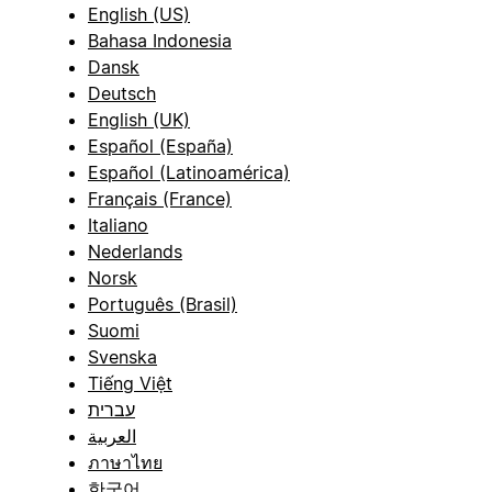
English (US)
Bahasa Indonesia
Dansk
Deutsch
English (UK)
Español (España)
Español (Latinoamérica)
Français (France)
Italiano
Nederlands
Norsk
Português (Brasil)
Suomi
Svenska
Tiếng Việt
עברית
العربية
ภาษาไทย
한국어