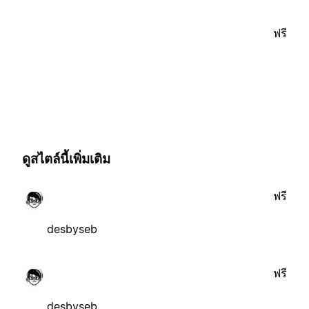
ฟรี
ดูสไตล์นี้เพิ่มเติม
ฟรี
desbyseb
ฟรี
desbyseb