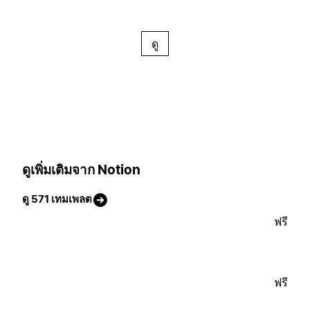
ดู
ดูเพิ่มเติมจาก Notion
ดู 571 เทมเพลต
ฟรี
ฟรี