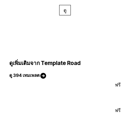
ดู
ดูเพิ่มเติมจาก Template Road
ดู 394 เทมเพลต
ฟรี
ฟรี