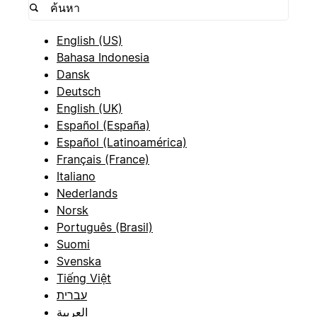
English (US)
Bahasa Indonesia
Dansk
Deutsch
English (UK)
Español (España)
Español (Latinoamérica)
Français (France)
Italiano
Nederlands
Norsk
Português (Brasil)
Suomi
Svenska
Tiếng Việt
עברית
العربية